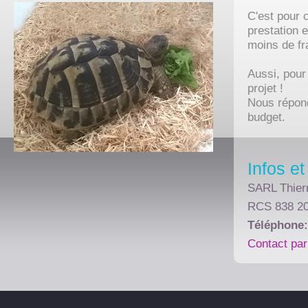
C'est pour c
prestation 
moins de fr
Aussi, pour
projet !
Nous répond
budget.
Infos e
SARL Thie
RCS 838 2
Téléphone:
Contact par